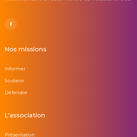
Nos missions
Informer
Soutenir
Défendre
L'association
Présentation