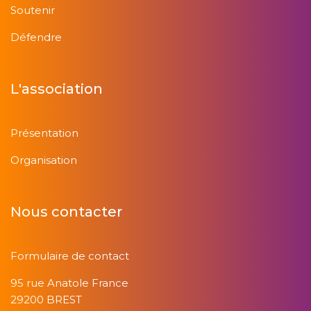
Soutenir
Infection à cytomégalovirus
Défendre
Invalidité- Indemnités journalières- ALD-
Transports
L'association
L'AAH ne prend plus sa retraite
Présentation
L'absurde rente de la dialyse
Organisation
L'alimentation du patient dialysé
Nous contacter
L'anémie en dialyse
Formulaire de contact
L'hyperimmunité
95 rue Anatole France
29200 BREST