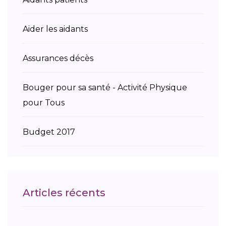
Aider les aidants
Assurances décès
Bouger pour sa santé - Activité Physique
pour Tous
Budget 2017
Charte du parcours de santé
Dire merci à la famille de son donneur
Articles récents
Directives anticipées - fin de vie