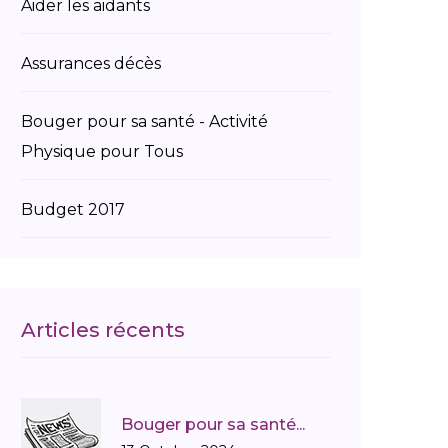
Aider les aidants
Assurances décès
Bouger pour sa santé - Activité
Physique pour Tous
Budget 2017
Charte du parcours de santé
Dire merci à la famille de son donneur
Articles récents
Directives anticipées - fin de vie
Bouger pour sa santé...
Educatin thérapautique des patients