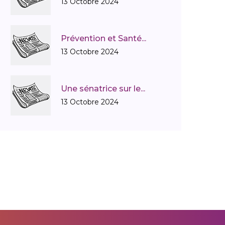
13 Octobre 2024
Effets secondaires de la dialyse
Prévention et Santé...
13 Octobre 2024
Etude Genkyst
Examens biologiques
Une sénatrice sur le...
13 Octobre 2024
Exercice 2016
fabrice HURE
Formulaire M D P H
Glossaire de l'IRC