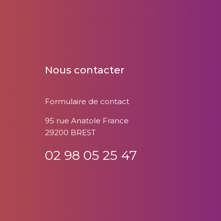
Greffe à partir de donneur vivant
Grossesse et dialyse
Grossesse et greffe
Nous contacter
Guide de santé du malade chronique
Formulaire de contact
Guide pratique des personnes
95 rue Anatole France
29200 BREST
dialysées
02 98 05 25 47
Guide pratique sur l'attribution de
l'AAH
Hémodialyse à domicile