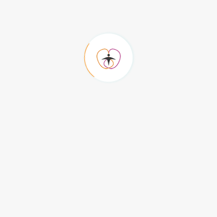
Revenir à tous les articles
Catégorie Informer
Tous les articles
ABER Néphrologie
Activité physique
Adolescence et IRC
Agence de la biomédecine Campagne